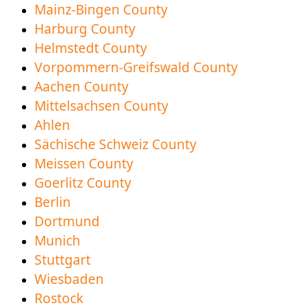
Mainz-Bingen County
κατανόηση
Harburg County
Νέα περιφέρεια Vorpommern-Greifswald County
Helmstedt County
διαθέσιμη για λήψη
Vorpommern-Greifswald County
Aachen County
Mittelsachsen County
Ahlen
Sächische Schweiz County
Meissen County
Goerlitz County
Berlin
Dortmund
Munich
Stuttgart
Wiesbaden
Rostock