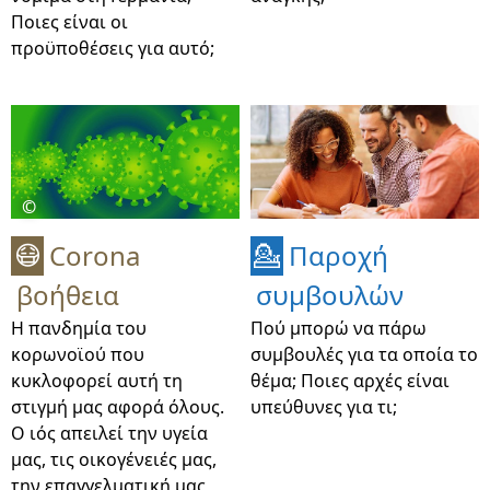
Ποιες είναι οι
προϋποθέσεις για αυτό;
©
Corona
Παροχή
😷
💁
βοήθεια
συμβουλών
Η πανδημία του
Πού μπορώ να πάρω
κορωνοϊού που
συμβουλές για τα οποία το
κυκλοφορεί αυτή τη
θέμα; Ποιες αρχές είναι
στιγμή μας αφορά όλους.
υπεύθυνες για τι;
Ο ιός απειλεί την υγεία
μας, τις οικογένειές μας,
την επαγγελματική μας