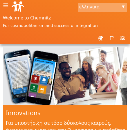
≡
ελληνικά
▼
Welcome to Chemnitz
For cosmopolitanism and successful integration
🌍
📑
🌇
Innovations
Για υποστήριξη σε τόσο δύσκολους καιρούς,