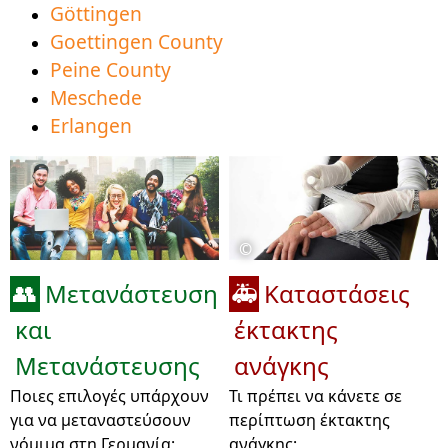
Göttingen
Goettingen County
Peine County
Meschede
Erlangen
©
Μετανάστευση
Καταστάσεις
👥
🚑
και
έκτακτης
Μετανάστευσης
ανάγκης
Ποιες επιλογές υπάρχουν
Τι πρέπει να κάνετε σε
για να μεταναστεύσουν
περίπτωση έκτακτης
νόμιμα στη Γερμανία;
ανάγκης;