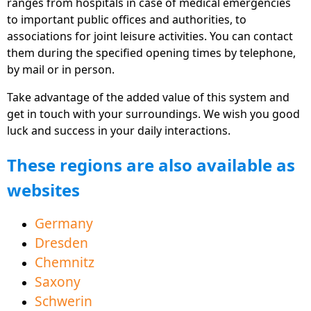
ranges from hospitals in case of medical emergencies
deutschland.welcome-app-germany.de
to important public offices and authorities, to
Η πλατφόρμα Sisters www.Familie-und-
associations for joint leisure activities. You can contact
Beruf.online για καλύτερη ισορροπία εργασίας-
them during the specified opening times by telephone,
προσωπικής ζωής, διαθέσιμη ως δωρεάν
by mail or in person.
εφαρμογές, ιστοσελίδα και λογισμικό Η / Υ
Take advantage of the added value of this system and
Το νέο τμήμα "Αγορά εργασίας" παρέχει πολλές
get in touch with your surroundings. We wish you good
συμβουλές και πληροφορίες που θα σας
luck and success in your daily interactions.
βοηθήσουν να ξεκινήσετε στον κόσμο της
These regions are also available as
εργασίας
websites
Τα κινούμενα βίντεο εξήγησης απευθείας σε
πολλούς τομείς βοηθούν στην εύκολη κατανόηση
Germany
και εκμάθηση γερμανικών
Dresden
Τώρα διατίθεται και στα πολωνικά και στα τσεχικά
Chemnitz
για καλύτερη γειτνίαση
Saxony
Ο τομέας των εκπαιδευτικών προσφορών βοηθά
Schwerin
στην επιτυχή εκμάθηση γλωσσών για καλύτερη