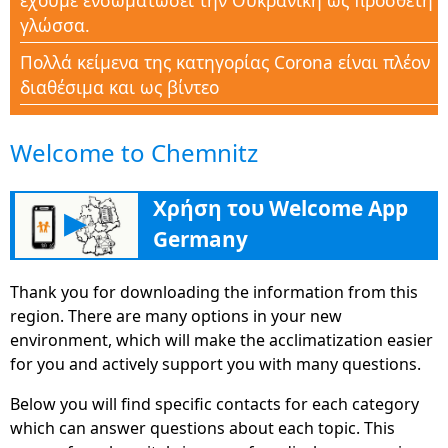
έχουμε ενσωματώσει την Ουκρανική ως πρόσθετη
γλώσσα.
Πολλά κείμενα της κατηγορίας Corona είναι πλέον
διαθέσιμα και ως βίντεο
Πολλές λίστες ελέγχου, συχνές ερωτήσεις και
Welcome to Chemnitz
έγγραφα είναι διαθέσιμα στην ενότητα Corona
Help
Χρήση του Welcome App
Νέα κατηγορία Corona-Aid για την υποστήριξη
▶
όλων των ανθρώπων σε αυτή την περίοδο της
Germany
κρίσης με γνώση
Thank you for downloading the information from this
Η νέα ενότητα "Εκπαίδευση" βοηθά με πολλές
region. There are many options in your new
συμβουλές, διευθύνσεις και πληροφορίες για
environment, which will make the acclimatization easier
περαιτέρω εκπαίδευση, προκειμένου να βρουν το
for you and actively support you with many questions.
δρόμο τους στη γερμανική αγορά εργασίας
Below you will find specific contacts for each category
Το Welcome App Germany είναι πλέον απλά και
which can answer questions about each topic. This
ευρέως διαθέσιμο ως έκδοση ιστότοπου στο